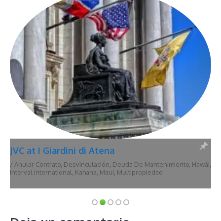
JVC at I Giardini di Atena
/
Anular Contrato
,
Desvinculación
,
Deuda De Mantenimiento
,
Hawái
,
Interval International
,
Kahana
,
Maui
,
Multipropiedad