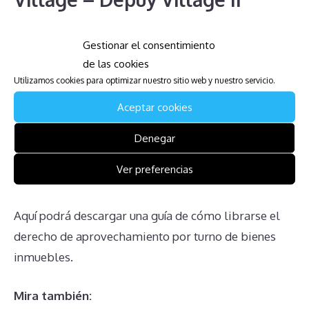
Finalmente, una de las quejas más comunes es la
Gestionar el consentimiento
de las cookies
falta de información clara y sincera por parte de la
Utilizamos cookies para optimizar nuestro sitio web y nuestro servicio.
Descarga la Guía para Afectados
Aceptar cookies
de Wyndham Vacation Resorts
Denegar
Shawnee Village – Depuy
Ver preferencias
Village II
Aquí podrá descargar una guía de cómo librarse el
derecho de aprovechamiento por turno de bienes
inmuebles.
Mira también: