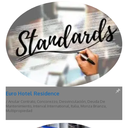
Euro Hotel Residence
/
Anular Contrato
,
Concorezzo
,
Desvinculación
,
Deuda De
Mantenimiento
,
Interval International
,
Italia
,
Monza Brianza
,
Multipropiedad