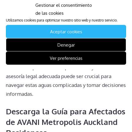
Gestionar el consentimiento
En resumen, los propietarios de multipropiedad en
de las cookies
AVANI Metropolis Auckland Residences enfrentan
Utilizamos cookies para optimizar nuestro sitio web y nuestro servicio.
múltiples desafíos y complicaciones. Desde la
Aceptar cookies
obligatoriedad de pagar cuotas de mantenimiento,
hasta la dificultad para anular contratos y la
Denegar
inexistencia de un mercado para vender la
Ver preferencias
propiedad, estos problemas generan frustración y
estrés. Comprender estos problemas y recibir la
asesoría legal adecuada puede ser crucial para
navegar estas aguas complicadas y tomar decisiones
informadas.
Descarga la Guía para Afectados
de AVANI Metropolis Auckland