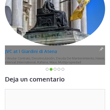
JVC at I Giardini di Atena
/
Anular Contrato
,
Desvinculación
,
Deuda De Mantenimiento
,
Hawái
,
Interval International
,
Kahana
,
Maui
,
Multipropiedad
Deja un comentario
Comentario