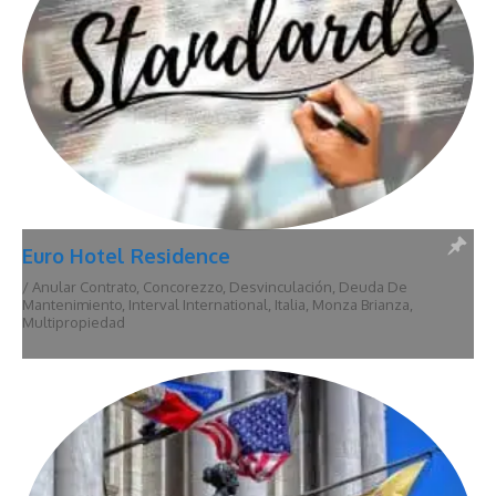
Euro Hotel Residence
/
Anular Contrato
,
Concorezzo
,
Desvinculación
,
Deuda De
Mantenimiento
,
Interval International
,
Italia
,
Monza Brianza
,
Multipropiedad