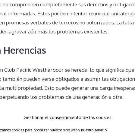
s no comprenden completamente sus derechos y obligacio
mal informadas. Estos pueden intentar renunciar unilatera
 en promesas verbales de terceros no autorizados. La falta
en agravar aún más los problemas existentes.
 Herencias
n Club Pacific Westharbour se hereda, lo que significa que
do también pueden verse obligados a asumir las obligacione
 la multipropiedad. Esto puede generar una carga inespera
 perpetuando los problemas de una generación a otra.
Unilaterales en Club Pacific W
Gestionar el consentimiento de las cookies
bles
izamos cookies para optimizar nuestro sitio web y nuestro servicio.