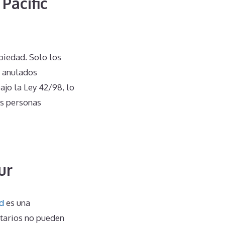
Pacific
piedad. Solo los
r anulados
ajo la Ley 42/98, lo
as personas
ur
d
es una
etarios no pueden