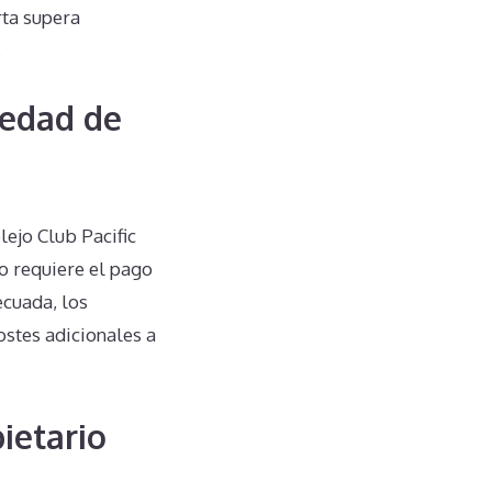
rta supera
.
iedad de
ejo Club Pacific
o requiere el pago
ecuada, los
ostes adicionales a
ietario