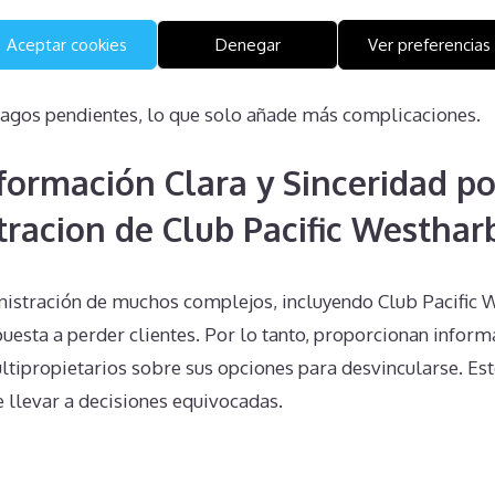
Aceptar cookies
Denegar
Ver preferencias
unilateralmente a la propiedad no es posible legalmente y
ropietario. Esto puede incluir acciones legales emprendid
pagos pendientes, lo que solo añade más complicaciones.
nformación Clara y Sinceridad po
tracion de Club Pacific Westhar
nistración de muchos complejos, incluyendo Club Pacific 
uesta a perder clientes. Por lo tanto, proporcionan inform
tipropietarios sobre sus opciones para desvincularse. Est
 llevar a decisiones equivocadas.
n