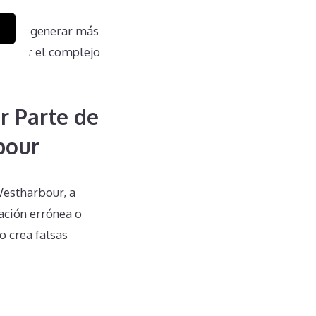
 puede generar más
as por el complejo
r Parte de
bour
Westharbour, a
ación errónea o
o crea falsas