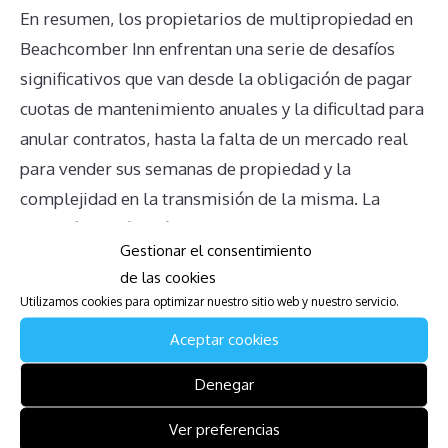
En resumen, los propietarios de multipropiedad en
Beachcomber Inn enfrentan una serie de desafíos
significativos que van desde la obligación de pagar
cuotas de mantenimiento anuales y la dificultad para
anular contratos, hasta la falta de un mercado real
para vender sus semanas de propiedad y la
complejidad en la transmisión de la misma. La
situación es aún más complicada por la falta de
Gestionar el consentimiento
información clara y veraz proporcionada por la
de las cookies
administración del complejo, lo que puede llevar a
Utilizamos cookies para optimizar nuestro sitio web y nuestro servicio.
los propietarios a tomar decisiones mal informadas
Aceptar cookies
que perpetúan su situación problemática. Entender
estos desafíos es el primer paso para abordar las
Denegar
complejidades asociadas a la multipropiedad y
Ver preferencias
buscar soluciones adecuadas.