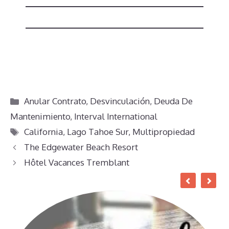
Categorías
Anular Contrato
,
Desvinculación
,
Deuda De
Mantenimiento
,
Interval International
Etiquetas
California
,
Lago Tahoe Sur
,
Multipropiedad
The Edgewater Beach Resort
Hôtel Vacances Tremblant