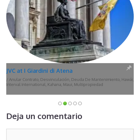
JVC at I Giardini di Atena
/
Anular Contrato
,
Desvinculación
,
Deuda De Mantenimiento
,
Hawái
,
Interval International
,
Kahana
,
Maui
,
Multipropiedad
Deja un comentario
Comentario