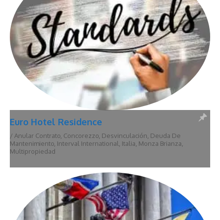
Euro Hotel Residence
/
Anular Contrato
,
Concorezzo
,
Desvinculación
,
Deuda De
Mantenimiento
,
Interval International
,
Italia
,
Monza Brianza
,
Multipropiedad