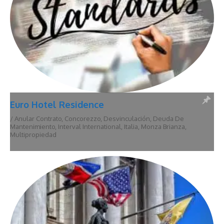
Euro Hotel Residence
/
Anular Contrato
,
Concorezzo
,
Desvinculación
,
Deuda De
Mantenimiento
,
Interval International
,
Italia
,
Monza Brianza
,
Multipropiedad