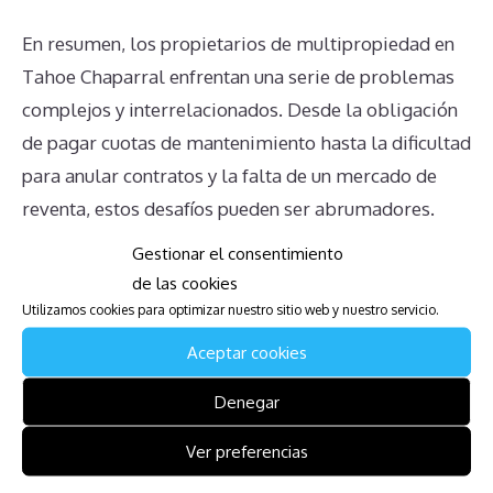
En resumen, los propietarios de multipropiedad en
Tahoe Chaparral enfrentan una serie de problemas
complejos y interrelacionados. Desde la obligación
de pagar cuotas de mantenimiento hasta la dificultad
para anular contratos y la falta de un mercado de
reventa, estos desafíos pueden ser abrumadores.
Agregue la complejidad legal en la transferencia de
Gestionar el consentimiento
propiedad y la falta de información clara por parte
de las cookies
de la administración, y es fácil ver por qué muchos
Utilizamos cookies para optimizar nuestro sitio web y nuestro servicio.
propietarios se sienten atrapados. Es vital que los
Aceptar cookies
propietarios busquen asesoría legal adecuada y se
Denegar
informen debidamente sobre sus derechos y
opciones para navegar por estos desafíos.
Ver preferencias