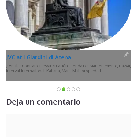
JVC at I Giardini di Atena
/
Anular Contrato
,
Desvinculación
,
Deuda De Mantenimiento
,
Hawái
,
Interval International
,
Kahana
,
Maui
,
Multipropiedad
Deja un comentario
Comentario