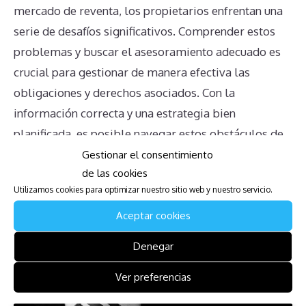
mercado de reventa, los propietarios enfrentan una
serie de desafíos significativos. Comprender estos
problemas y buscar el asesoramiento adecuado es
crucial para gestionar de manera efectiva las
obligaciones y derechos asociados. Con la
información correcta y una estrategia bien
planificada, es posible navegar estos obstáculos de
manera más eficiente y menos estresante.
Gestionar el consentimiento
de las cookies
Descarga la Guía para Afectados
Utilizamos cookies para optimizar nuestro sitio web y nuestro servicio.
de Tahiti Village
Aceptar cookies
Denegar
Os dejamos una guía de cómo desvincularse el
tiempo compartido.
Ver preferencias