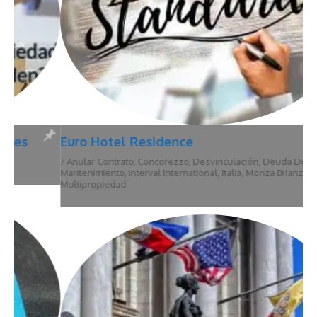
Euro Hotel Residence
/
Anular Contrato
,
Concorezzo
,
Desvinculación
,
Deuda De
Mantenimiento
,
Interval International
,
Italia
,
Monza Brianza
,
Multipropiedad