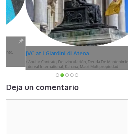
JVC at I Giardini di Atena
/
Anular Contrato
,
Desvinculación
,
Deuda De Mantenimiento
,
Hawái
,
Interval International
,
Kahana
,
Maui
,
Multipropiedad
Deja un comentario
Comentario