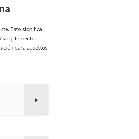
ina
te. Esto significa
ad simplemente
uación para aquellos