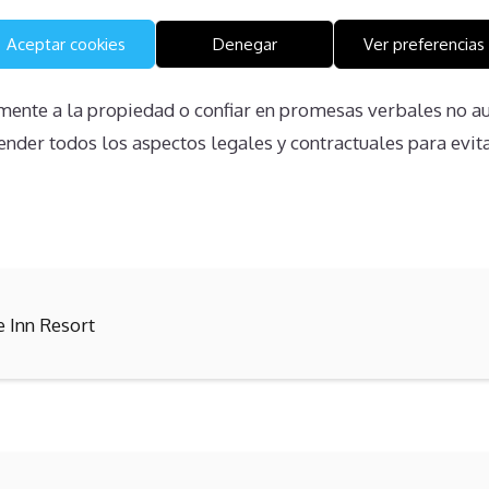
ropietarios no tienen una comprensión completa de sus de
Aceptar cookies
Denegar
Ver preferencias
falta de conocimiento puede llevar a decisiones mal infor
lmente a la propiedad o confiar en promesas verbales no au
der todos los aspectos legales y contractuales para evi
e Inn Resort