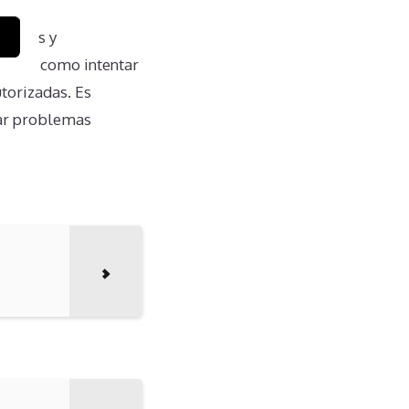
rechos y
madas, como intentar
torizadas. Es
tar problemas