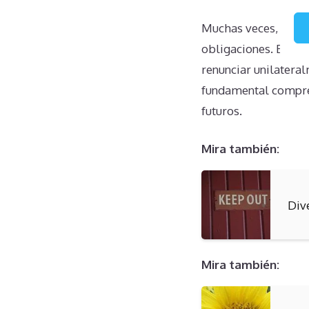
Muchas veces, los p
obligaciones. Esta 
renunciar unilatera
fundamental compren
futuros.
Mira también:
Div
Mira también: