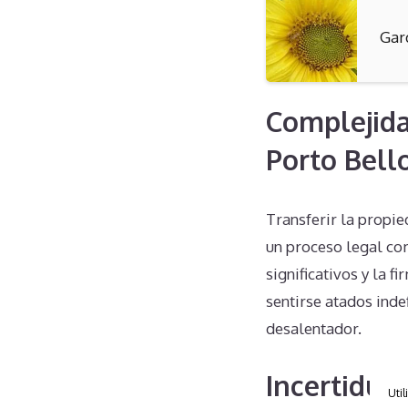
Gar
Complejida
Porto Bell
Transferir la propi
un proceso legal co
significativos y la 
sentirse atados ind
desalentador.
Incertidum
Util