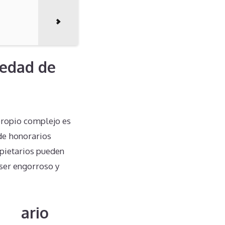
iedad de
propio complejo es
de honorarios
ropietarios pueden
 ser engorroso y
ietario