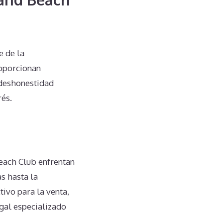
e de la
roporcionan
 deshonestidad
rés.
each Club enfrentan
as hasta la
tivo para la venta,
egal especializado