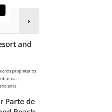
esort and
Muchos propietarios
problemas.
sociadas.
r Parte de
 and Beach