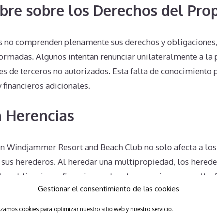
bre sobre los Derechos del Prop
 no comprenden plenamente sus derechos y obligaciones, 
formadas. Algunos intentan renunciar unilateralmente a la 
s de terceros no autorizados. Esta falta de conocimiento 
financieros adicionales.
 Herencias
n Windjammer Resort and Beach Club no solo afecta a los
a sus herederos. Al heredar una multipropiedad, los hered
as obligaciones financieras y legales que vienen con ella.
Gestionar el consentimiento de las cookies
specialmente si los herederos no tienen interés en mantene
izamos cookies para optimizar nuestro sitio web y nuestro servicio.