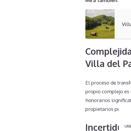
Mira también:
Vil
Complejida
Villa del P
El proceso de transf
propio complejo es 
honorarios significat
propietarios pueden
Incertidum
Util