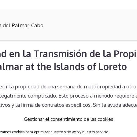
la del Palmar-Cabo
d en la Transmisión de la Prop
almar at the Islands of Loreto
erir la propiedad de una semana de multipropiedad a otro 
legalmente complicado. Este proceso a menudo requiere 
ivos y la firma de contratos específicos. Sin la ayuda adecu
 verse atrapados en esta situación durante muchos años.
Gestionar el consentimiento de las cookies
bre sobre los Derechos del Prop
izamos cookies para optimizar nuestro sitio web y nuestro servicio.