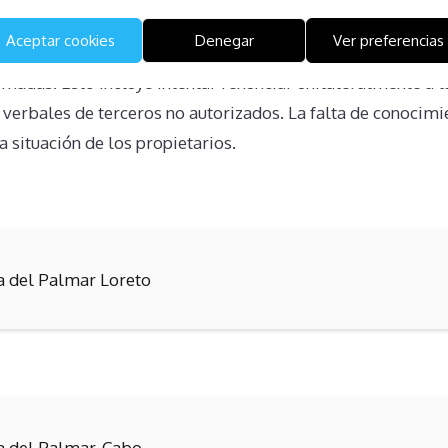
Aceptar cookies
Denegar
Ver preferencias
 no comprenden completamente sus derechos y obligacion
madas. Esto incluye intentar renunciar unilateralmente a 
 verbales de terceros no autorizados. La falta de conocim
 situación de los propietarios.
la del Palmar Loreto
la del Palmar-Cabo