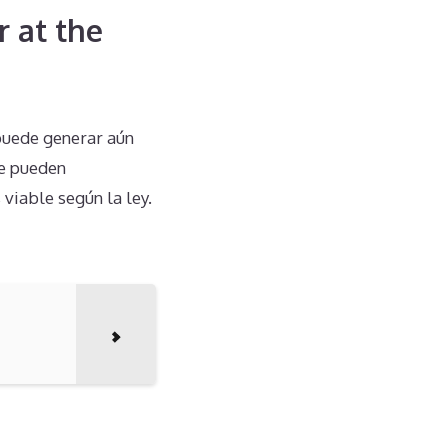
r at the
 puede generar aún
ue pueden
viable según la ley.