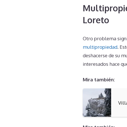
Multipropi
Loreto
Otro problema signi
multipropiedad
. Es
deshacerse de su mu
interesados hace que
Mira también:
Vil